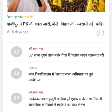
अंबेडकरनगर प्रशासन अलर्ट मोड में, कोचिंग
संस्थानों और डिजिटल लाइब्रेरी का हुआ
निरीक्षण
LATEST NEWS
बिहार, झारखंड
राजनीति
बांकीपुर में PK की बढ़त जारी, बोले- बिहार को अपराधी नहीं चाहिए
6
01
5 days ago
बेंगलुरु: विधान सौधा में हुई अहम बैठक,
प्रवासी कन्नडिगा समुदाय के मुद्दों पर CM से
चर्चा
LATEST NEWS
अंबेडकर नगर
02
37 साल पुराने हॉफ मर्डर केस में कैलाश यादव बाइज्जत बरी
7
दुबई में इलाज के दौरान अंबेडकर नगर के
लखनऊ
03
युवक की मौत, भारतीय वाणिज्य दूतावास की
भाषा विश्वविद्यालय में ‘उन्नत भारत अभियान’ पर हुई
मदद से गांव पहुंचा पार्थिव शरीर
कार्यशाला
उत्तर प्रदेश
अंबेडकर नगर
8
04
अम्बेडकरनगर: हुजूरी ताजिया पूरे एहतराम के साथ निकली,
दिशोम ट्राइबल टूरिज्म यूथ कॉन्क्लेव 2026 में
सामाजिक कार्यकर्ता ने ताजिया पर बांधा शेहरा
विशिष्ट अतिथि के रूप में शामिल होंगे