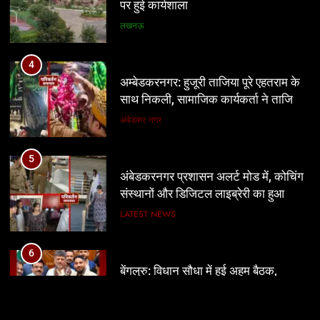
4
अम्बेडकरनगर: हुजूरी ताजिया पूरे एहतराम के
साथ निकली, सामाजिक कार्यकर्ता ने ताजिया
पर बांधा शेहरा
अंबेडकर नगर
5
अंबेडकरनगर प्रशासन अलर्ट मोड में, कोचिंग
संस्थानों और डिजिटल लाइब्रेरी का हुआ
निरीक्षण
LATEST NEWS
6
बेंगलुरु: विधान सौधा में हुई अहम बैठक,
प्रवासी कन्नडिगा समुदाय के मुद्दों पर CM से
चर्चा
LATEST NEWS
7
दुबई में इलाज के दौरान अंबेडकर नगर के