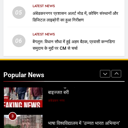
सामाजिक कार्यकर्ता सैयद आबिद हुसैन
उत्तर प्रदेश
LATEST NEWS
05
अंबेडकरनगर प्रशासन अलर्ट मोड में, कोचिंग संस्थानों और
1
डिजिटल लाइब्रेरी का हुआ निरीक्षण
बांकीपुर में PK की बढ़त जारी, बोले- बिहार को
अपराधी नहीं चाहिए
LATEST NEWS
बिहार, झारखंड
राजनीति
06
बेंगलुरु: विधान सौधा में हुई अहम बैठक, प्रवासी कन्नडिगा
समुदाय के मुद्दों पर CM से चर्चा
2
37 साल पुराने हॉफ मर्डर केस में कैलाश यादव
बाइज्जत बरी
Popular News
अंबेडकर नगर
3
भाषा विश्वविद्यालय में ‘उन्नत भारत अभियान’
पर हुई कार्यशाला
लखनऊ