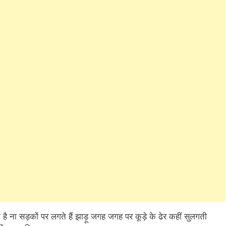
 ना सड़कों पर लगते हैं झाड़ू जगह जगह पर कूड़े के ढेर कहीं सुलगती