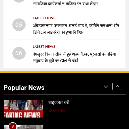
सामाजिक कार्यकर्ता ने ताजिया पर बांधा शेहरा
विशिष्ट अतिथि के रूप में शामिल होंगे
सामाजिक कार्यकर्ता सैयद आबिद हुसैन
उत्तर प्रदेश
LATEST NEWS
05
अंबेडकरनगर प्रशासन अलर्ट मोड में, कोचिंग संस्थानों और
1
डिजिटल लाइब्रेरी का हुआ निरीक्षण
बांकीपुर में PK की बढ़त जारी, बोले- बिहार को
अपराधी नहीं चाहिए
LATEST NEWS
बिहार, झारखंड
राजनीति
06
बेंगलुरु: विधान सौधा में हुई अहम बैठक, प्रवासी कन्नडिगा
समुदाय के मुद्दों पर CM से चर्चा
2
37 साल पुराने हॉफ मर्डर केस में कैलाश यादव
बाइज्जत बरी
Popular News
अंबेडकर नगर
3
भाषा विश्वविद्यालय में ‘उन्नत भारत अभियान’
पर हुई कार्यशाला
लखनऊ