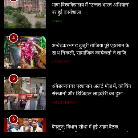
4
अम्बेडकरनगर: हुजूरी ताजिया पूरे एहतराम के
साथ निकली, सामाजिक कार्यकर्ता ने ताजिया
पर बांधा शेहरा
अंबेडकर नगर
5
अंबेडकरनगर प्रशासन अलर्ट मोड में, कोचिंग
संस्थानों और डिजिटल लाइब्रेरी का हुआ
निरीक्षण
LATEST NEWS
6
बेंगलुरु: विधान सौधा में हुई अहम बैठक,
प्रवासी कन्नडिगा समुदाय के मुद्दों पर CM से
चर्चा
LATEST NEWS
7