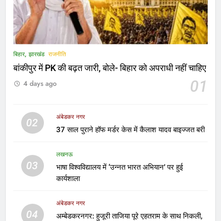
5
अंबेडकरनगर प्रशासन अलर्ट मोड में, कोचिंग
संस्थानों और डिजिटल लाइब्रेरी का हुआ
निरीक्षण
LATEST NEWS
बिहार, झारखंड
राजनीति
बांकीपुर में PK की बढ़त जारी, बोले- बिहार को अपराधी नहीं चाहिए
6
01
4 days ago
बेंगलुरु: विधान सौधा में हुई अहम बैठक,
प्रवासी कन्नडिगा समुदाय के मुद्दों पर CM से
चर्चा
LATEST NEWS
अंबेडकर नगर
02
37 साल पुराने हॉफ मर्डर केस में कैलाश यादव बाइज्जत बरी
7
दुबई में इलाज के दौरान अंबेडकर नगर के
लखनऊ
03
युवक की मौत, भारतीय वाणिज्य दूतावास की
भाषा विश्वविद्यालय में ‘उन्नत भारत अभियान’ पर हुई
मदद से गांव पहुंचा पार्थिव शरीर
कार्यशाला
उत्तर प्रदेश
अंबेडकर नगर
8
04
अम्बेडकरनगर: हुजूरी ताजिया पूरे एहतराम के साथ निकली,
दिशोम ट्राइबल टूरिज्म यूथ कॉन्क्लेव 2026 में