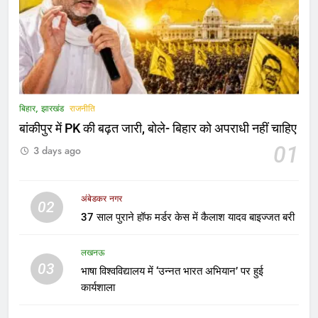
निरीक्षण
LATEST NEWS
6
बेंगलुरु: विधान सौधा में हुई अहम बैठक,
प्रवासी कन्नडिगा समुदाय के मुद्दों पर CM से
चर्चा
LATEST NEWS
बिहार, झारखंड
राजनीति
बांकीपुर में PK की बढ़त जारी, बोले- बिहार को अपराधी नहीं चाहिए
7
01
3 days ago
दुबई में इलाज के दौरान अंबेडकर नगर के
युवक की मौत, भारतीय वाणिज्य दूतावास की
मदद से गांव पहुंचा पार्थिव शरीर
उत्तर प्रदेश
अंबेडकर नगर
02
37 साल पुराने हॉफ मर्डर केस में कैलाश यादव बाइज्जत बरी
8
दिशोम ट्राइबल टूरिज्म यूथ कॉन्क्लेव 2026 में
लखनऊ
03
विशिष्ट अतिथि के रूप में शामिल होंगे
भाषा विश्वविद्यालय में ‘उन्नत भारत अभियान’ पर हुई
सामाजिक कार्यकर्ता सैयद आबिद हुसैन
कार्यशाला
उत्तर प्रदेश