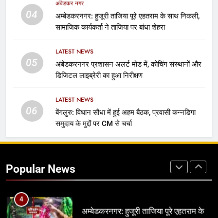
अंबेडकर नगर
1
04
अम्बेडकरनगर: हुजूरी ताजिया पूरे एहतराम के साथ निकली,
बांकीपुर में PK की बढ़त जारी, बोले- बिहार को
सामाजिक कार्यकर्ता ने ताजिया पर बांधा शेहरा
अपराधी नहीं चाहिए
बिहार, झारखंड
राजनीति
LATEST NEWS
05
अंबेडकरनगर प्रशासन अलर्ट मोड में, कोचिंग संस्थानों और
2
डिजिटल लाइब्रेरी का हुआ निरीक्षण
37 साल पुराने हॉफ मर्डर केस में कैलाश यादव
बाइज्जत बरी
LATEST NEWS
अंबेडकर नगर
06
बेंगलुरु: विधान सौधा में हुई अहम बैठक, प्रवासी कन्नडिगा
समुदाय के मुद्दों पर CM से चर्चा
3
भाषा विश्वविद्यालय में ‘उन्नत भारत अभियान’
पर हुई कार्यशाला
Popular News
लखनऊ
4
अम्बेडकरनगर: हुजूरी ताजिया पूरे एहतराम के