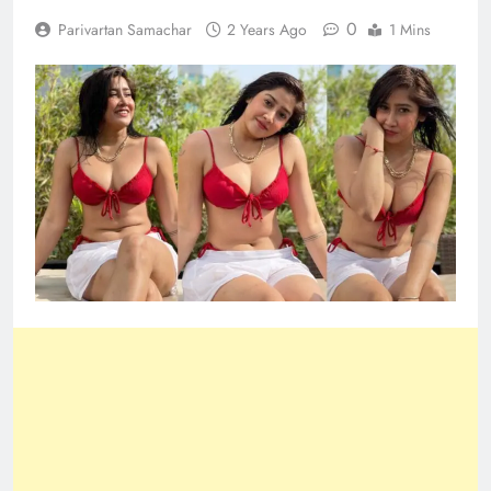
0
Parivartan Samachar
2 Years Ago
1 Mins