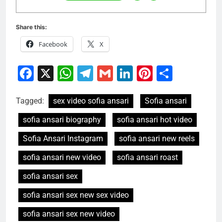
Share this:
Facebook
X
Facebook
X
WhatsApp
Telegram
Gmail
LinkedIn
Pinterest
Share
Tagged:
sex video sofia ansari
Sofia ansari
sofia ansari biography
sofia ansari hot video
Sofia Ansari Instagram
sofia ansari new reels
sofia ansari new video
sofia ansari roast
sofia ansari sex
sofia ansari sex new sex video
sofia ansari sex new video