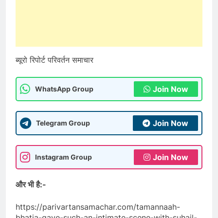
ब्यूरो रिपोर्ट परिवर्तन समाचार
Join Now
WhatsApp Group
Join Now
Telegram Group
Join Now
Instagram Group
और भी है:-
https://parivartansamachar.com/tamannaah-
bhatia-gave-such-an-intimate-scene-with-suhail-