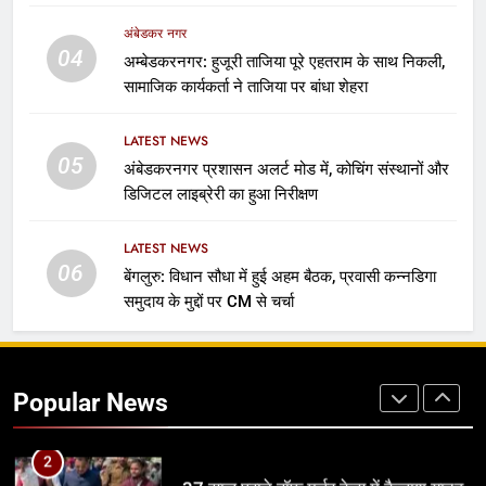
अंबेडकर नगर
8
04
अम्बेडकरनगर: हुजूरी ताजिया पूरे एहतराम के साथ निकली,
दिशोम ट्राइबल टूरिज्म यूथ कॉन्क्लेव 2026 में
सामाजिक कार्यकर्ता ने ताजिया पर बांधा शेहरा
विशिष्ट अतिथि के रूप में शामिल होंगे
सामाजिक कार्यकर्ता सैयद आबिद हुसैन
उत्तर प्रदेश
LATEST NEWS
05
अंबेडकरनगर प्रशासन अलर्ट मोड में, कोचिंग संस्थानों और
1
डिजिटल लाइब्रेरी का हुआ निरीक्षण
बांकीपुर में PK की बढ़त जारी, बोले- बिहार को
अपराधी नहीं चाहिए
LATEST NEWS
बिहार, झारखंड
राजनीति
06
बेंगलुरु: विधान सौधा में हुई अहम बैठक, प्रवासी कन्नडिगा
समुदाय के मुद्दों पर CM से चर्चा
2
37 साल पुराने हॉफ मर्डर केस में कैलाश यादव
बाइज्जत बरी
Popular News
अंबेडकर नगर
3