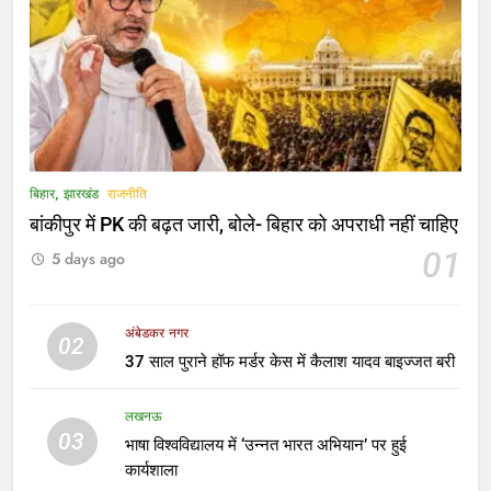
5
अंबेडकरनगर प्रशासन अलर्ट मोड में, कोचिंग
संस्थानों और डिजिटल लाइब्रेरी का हुआ
निरीक्षण
LATEST NEWS
बिहार, झारखंड
राजनीति
बांकीपुर में PK की बढ़त जारी, बोले- बिहार को अपराधी नहीं चाहिए
6
01
5 days ago
बेंगलुरु: विधान सौधा में हुई अहम बैठक,
प्रवासी कन्नडिगा समुदाय के मुद्दों पर CM से
चर्चा
LATEST NEWS
अंबेडकर नगर
02
37 साल पुराने हॉफ मर्डर केस में कैलाश यादव बाइज्जत बरी
7
दुबई में इलाज के दौरान अंबेडकर नगर के
लखनऊ
03
युवक की मौत, भारतीय वाणिज्य दूतावास की
भाषा विश्वविद्यालय में ‘उन्नत भारत अभियान’ पर हुई
मदद से गांव पहुंचा पार्थिव शरीर
कार्यशाला
उत्तर प्रदेश