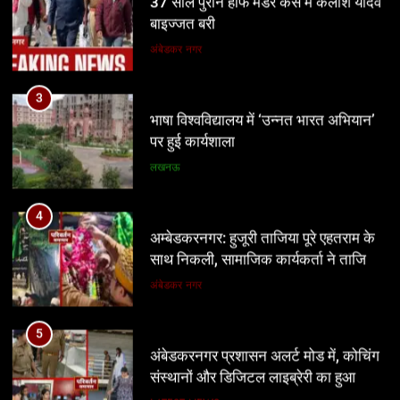
भाषा विश्वविद्यालय में ‘उन्नत भारत अभियान’
पर हुई कार्यशाला
लखनऊ
4
अम्बेडकरनगर: हुजूरी ताजिया पूरे एहतराम के
साथ निकली, सामाजिक कार्यकर्ता ने ताजिया
पर बांधा शेहरा
अंबेडकर नगर
5
अंबेडकरनगर प्रशासन अलर्ट मोड में, कोचिंग
संस्थानों और डिजिटल लाइब्रेरी का हुआ
निरीक्षण
LATEST NEWS
6
बेंगलुरु: विधान सौधा में हुई अहम बैठक,
प्रवासी कन्नडिगा समुदाय के मुद्दों पर CM से